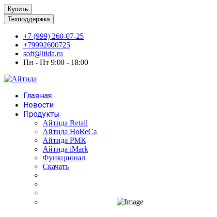
Купить
Техподдержка
+7 (999) 260-07-25
+79992600725
soft@itida.ru
Пн - Пт 9:00 - 18:00
Главная
Новости
Продукты
Айтида Retail
Айтида HoReCa
Айтида РМК
Айтида iMark
Функционал
Скачать