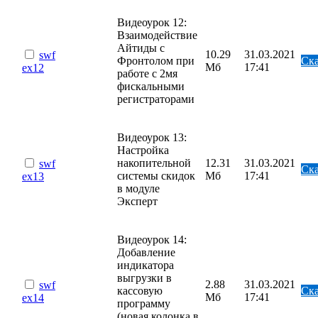
Видеоурок 12:
Взаимодействие
Айтиды с
10.29
31.03.2021
swf
Фронтолом при
Ска
Мб
17:41
ex12
работе с 2мя
фискальными
регистраторами
Видеоурок 13:
Настройка
накопительной
12.31
31.03.2021
swf
Ска
системы скидок
Мб
17:41
ex13
в модуле
Эксперт
Видеоурок 14:
Добавление
индикатора
выгрузки в
2.88
31.03.2021
swf
кассовую
Ска
Мб
17:41
ex14
программу
(новая колонка в