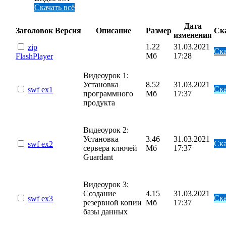
Скачать всё
Дата
Заголовок
Версия
Описание
Размер
Ск
изменения
1.22
31.03.2021
zip
Ска
Мб
17:28
FlashPlayer
Видеоурок 1:
Установка
8.52
31.03.2021
Ска
swf
ex1
программного
Мб
17:37
продукта
Видеоурок 2:
Установка
3.46
31.03.2021
Ска
swf
ex2
сервера ключей
Мб
17:37
Guardant
Видеоурок 3:
Создание
4.15
31.03.2021
Ска
swf
ex3
резервной копии
Мб
17:37
базы данных