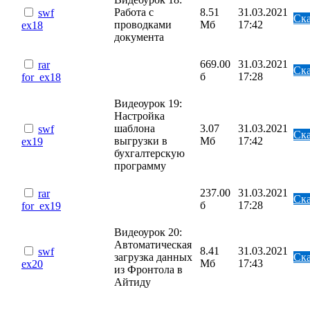
Работа с
8.51
31.03.2021
swf
Ска
проводками
Мб
17:42
ex18
документа
669.00
31.03.2021
rar
Ска
б
17:28
for_ex18
Видеоурок 19:
Настройка
шаблона
3.07
31.03.2021
swf
Ска
выгрузки в
Мб
17:42
ex19
бухгалтерскую
программу
237.00
31.03.2021
rar
Ска
б
17:28
for_ex19
Видеоурок 20:
Автоматическая
8.41
31.03.2021
swf
загрузка данных
Ска
Мб
17:43
ex20
из Фронтола в
Айтиду