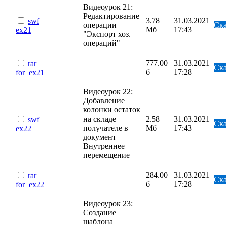
Видеоурок 21:
Редактирование
3.78
31.03.2021
swf
операции
Ска
Мб
17:43
ex21
"Экспорт хоз.
операций"
777.00
31.03.2021
rar
Ска
б
17:28
for_ex21
Видеоурок 22:
Добавление
колонки остаток
на складе
2.58
31.03.2021
swf
Ска
получателе в
Мб
17:43
ex22
документ
Внутреннее
перемещение
284.00
31.03.2021
rar
Ска
б
17:28
for_ex22
Видеоурок 23:
Создание
шаблона