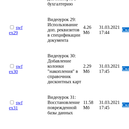
бухгалтерию
Видеоурок 29:
Использование
4.26
31.03.2021
swf
доп. реквизитов
Ска
Мб
17:44
ex29
в спецификации
документа
Видеоурок 30:
Добавление
колонки
2.29
31.03.2021
swf
Ска
"накопления" в
Мб
17:45
ex30
справочник
дисконтных карт
Видеоурок 31:
Восстановление
11.58
31.03.2021
swf
Ска
поврежденной
Мб
17:45
ex31
базы данных