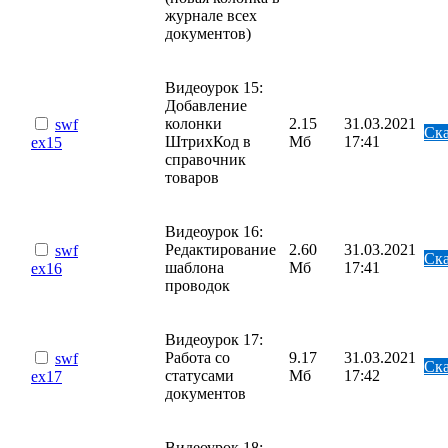
журнале всех
документов)
Видеоурок 15:
Добавление
колонки
2.15
31.03.2021
swf
Ска
ШтрихКод в
Мб
17:41
ex15
справочник
товаров
Видеоурок 16:
Редактирование
2.60
31.03.2021
swf
Ска
шаблона
Мб
17:41
ex16
проводок
Видеоурок 17:
Работа со
9.17
31.03.2021
swf
Ска
статусами
Мб
17:42
ex17
документов
Видеоурок 18: