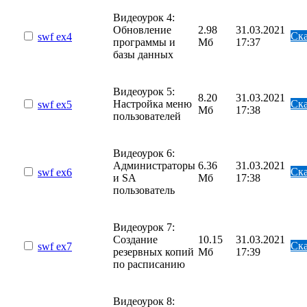
Видеоурок 4:
Обновление
2.98
31.03.2021
Ска
swf
ex4
программы и
Мб
17:37
базы данных
Видеоурок 5:
8.20
31.03.2021
Настройка меню
Ска
swf
ex5
Мб
17:38
пользователей
Видеоурок 6:
Администраторы
6.36
31.03.2021
Ска
swf
ex6
и SA
Мб
17:38
пользователь
Видеоурок 7:
Создание
10.15
31.03.2021
Ска
swf
ex7
резервных копий
Мб
17:39
по расписанию
Видеоурок 8: