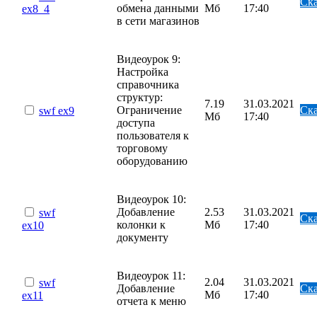
Ска
обмена данными
Мб
17:40
ex8_4
в сети магазинов
Видеоурок 9:
Настройка
справочника
структур:
7.19
31.03.2021
Ограничение
Ска
swf
ex9
Мб
17:40
доступа
пользователя к
торговому
оборудованию
Видеоурок 10:
Добавление
2.53
31.03.2021
swf
Ска
колонки к
Мб
17:40
ex10
документу
Видеоурок 11:
2.04
31.03.2021
swf
Добавление
Ска
Мб
17:40
ex11
отчета к меню