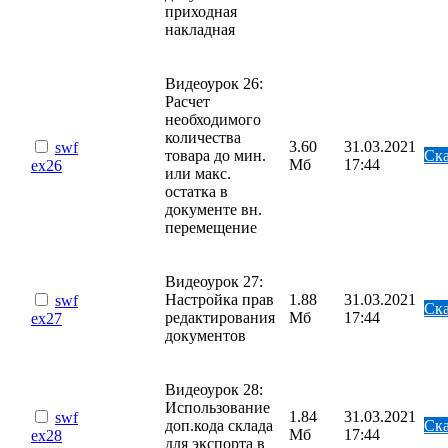
приходная
накладная
Видеоурок 26:
Расчет
необходимого
количества
3.60
31.03.2021
swf
товара до мин.
Ска
Мб
17:44
ex26
или макс.
остатка в
документе вн.
перемещение
Видеоурок 27:
Настройка прав
1.88
31.03.2021
swf
Ска
редактирования
Мб
17:44
ex27
документов
Видеоурок 28:
Использование
1.84
31.03.2021
swf
доп.кода склада
Ска
Мб
17:44
ex28
для экспорта в