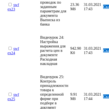
проводок по
23.36
31.03.2021
swf
заданным
Ска
Мб
17:43
ex23
параметрам для
документа
Выписка из
банка
Видеоурок 24:
Настройка
выражения для
942.90
31.03.2021
swf
расчета цен в
Ска
Кб
17:43
ex24
документе
Расходная
накладная
Видеоурок 25:
Контроль
принадлежности
товара к
определенной
9.91
31.03.2021
swf
Ска
фирме при
Мб
17:44
ex25
подборе в
документ