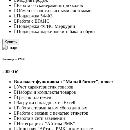
Модуль продаж
Работа со сканерами штрихкодов
Обмен с фронт-офисными системами
Поддержка 54-ФЗ
Работа с ЕГАИС
Поддержка ФГИС Меркурий
Поддержка маркировки табака и обуви
Купить
Розница + РМК
20000 ₽
Включает функционал "Малый бизнес", плюс:
Учет характеристик товаров
Наборы и комплекты товаров
График платежей
Загрузка накладных из Excell
Работа с терминалом сбора данных
Работа с весами с печатью этикеток
Работа в сети заведений
Интеграция с "Айтида РМК"
Лицензия "Айтида РМК" в комплекте