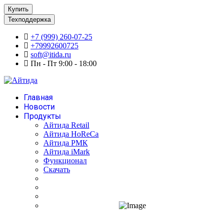
Купить
Техподдержка
+7 (999) 260-07-25
+79992600725
soft@itida.ru
Пн - Пт 9:00 - 18:00
Главная
Новости
Продукты
Айтида Retail
Айтида HoReCa
Айтида РМК
Айтида iMark
Функционал
Скачать