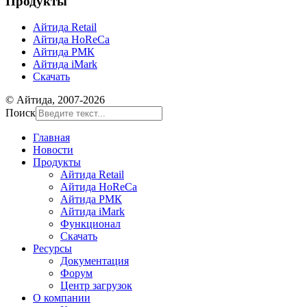
Продукты
Айтида Retail
Айтида HoReCa
Айтида РМК
Айтида iMark
Скачать
© Айтида, 2007-2026
Поиск
Главная
Новости
Продукты
Айтида Retail
Айтида HoReCa
Айтида РМК
Айтида iMark
Функционал
Скачать
Ресурсы
Документация
Форум
Центр загрузок
О компании