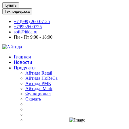
Купить
Техподдержка
+7 (999) 260-07-25
+79992600725
soft@itida.ru
Пн - Пт 9:00 - 18:00
Главная
Новости
Продукты
Айтида Retail
Айтида HoReCa
Айтида РМК
Айтида iMark
Функционал
Скачать