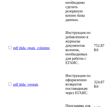
необходимо
сделать
резервную
копию базы
данных.
Инструкция по
добавлению в
журналы
документов
752.87
pdf
itida_egais_columns
колонок,
Кб
необходимых
для работы с
ЕГАИС.
Инструкция по
оформлению
324.87
возвратов
pdf
itida_vregais
Кб
поставщикам
через ЕГАИС.
Программа для