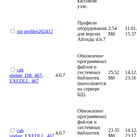
кассовом
узле.
Профили
оборудования
2.54
11.01
zip
profiles202412
для версии
Мб
15:37
Айтиды 4.6.7
Обновление
программных
файлов и
cab
системных
25.52
14.12
4.6.7
update_DB_467-
библиотек
Мб
23:16
EXEDLL_467
(выполняется
на сервере
БД).
Обновление
программных
файлов и
системных
23.35
14.12
cab
4.6.7
библиотек
Мб
23:17
update_EXEDLL_467