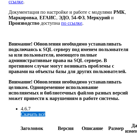
ссылке
.
Документация по настройке и работе с модулями
РМК
,
Маркировка
,
ЕГАИС
,
ЭДО
,
54-ФЗ
,
Меркурий
и
Производство
доступна
по ссылке
.
Внимание! Обновления необходимо устанавливать
подключаясь к SQL серверу под именем пользователя
sa или пользователя, имеющего полные
административные права на SQL сервере. В
противном случае
могут возникать проблемы с
правами на объекты базы для других пользователей.
Внимание! Обновления необходимо устанавливать
целиком. Одновременное использование
исполняемых и библиотечных файлов разных версий
может привести к нарушениям в работе системы.
4.6.7
Скачать всё
Да
Заголовок
Версия
Описание
Размер
изме