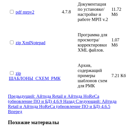
Документация
по установке/
11.72
4.7.8
pdf
mrpv2
настройке и
Мб
работе МРП v.2
Программа для
просмотра/
1.07
zip
XmlNotepad
корректировки
Мб
XML файлов.
Архив,
содержащий
zip
примеры
7.21 Кб
ШАБЛОНЫ_СХЕМ_РМК
шаблонов схем
для РМК
Предыдущий: Айтида Retail и Айтида HoReCa
(обновление ПО и БД) 4.6.9
Назад
Следующий: Айтида
Retail и Айтида HoReCa (обновление ПО и БД) 4.6.5
Вперед
Похожие материалы