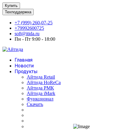
Купить
Техподдержка
+7 (999) 260-07-25
+79992600725
soft@itida.ru
Пн - Пт 9:00 - 18:00
Главная
Новости
Продукты
Айтида Retail
Айтида HoReCa
Айтида РМК
Айтида iMark
Функционал
Скачать