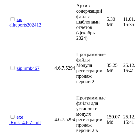
Архив
содержащий
файл с
5.30
11.01
zip
шаблонами
Мб
15:35
allreports202412
отчетов
(Декабрь
2024)
Программные
файлы
Модуля
35.25
25.12
4.6.7.5294
zip
irmk467
регистрации
Мб
15:41
продаж
версии 2
Программные
файлы для
установки
модуля
159.07
25.12
exe
4.6.7.5294
регистрации
Мб
15:41
iRmk_4.6.7_full
продаж
версии 2 в