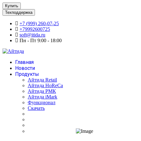
Купить
Техподдержка
+7 (999) 260-07-25
+79992600725
soft@itida.ru
Пн - Пт 9:00 - 18:00
Главная
Новости
Продукты
Айтида Retail
Айтида HoReCa
Айтида РМК
Айтида iMark
Функционал
Скачать