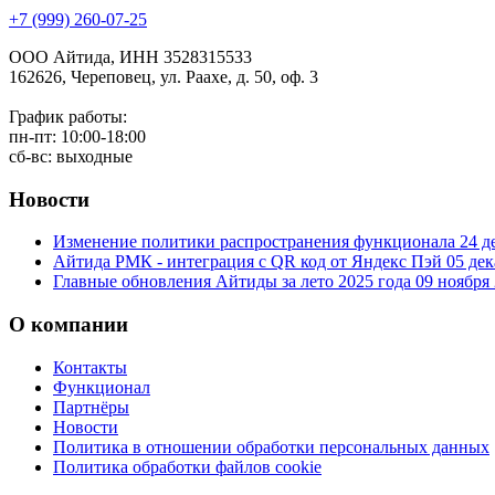
+7 (999) 260-07-25
ООО Айтида, ИНН 3528315533
162626, Череповец, ул. Раахе, д. 50, оф. 3
График работы:
пн-пт: 10:00-18:00
сб-вс: выходные
Новости
Изменение политики распространения функционала
24 д
Айтида РМК - интеграция с QR код от Яндекс Пэй
05 дек
Главные обновления Айтиды за лето 2025 года
09 ноября
О компании
Контакты
Функционал
Партнёры
Новости
Политика в отношении обработки персональных данных
Политика обработки файлов cookie