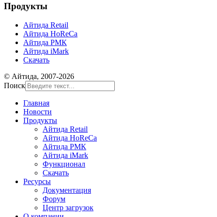
Продукты
Айтида Retail
Айтида HoReCa
Айтида РМК
Айтида iMark
Скачать
© Айтида, 2007-2026
Поиск
Главная
Новости
Продукты
Айтида Retail
Айтида HoReCa
Айтида РМК
Айтида iMark
Функционал
Скачать
Ресурсы
Документация
Форум
Центр загрузок
О компании