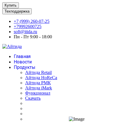
Купить
Техподдержка
+7 (999) 260-07-25
+79992600725
soft@itida.ru
Пн - Пт 9:00 - 18:00
Главная
Новости
Продукты
Айтида Retail
Айтида HoReCa
Айтида РМК
Айтида iMark
Функционал
Скачать