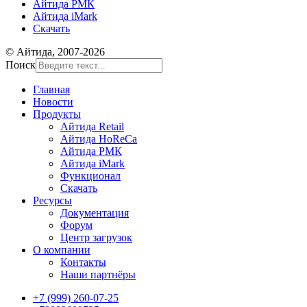
Айтида РМК
Айтида iMark
Скачать
© Айтида, 2007-2026
Поиск
Главная
Новости
Продукты
Айтида Retail
Айтида HoReCa
Айтида РМК
Айтида iMark
Функционал
Скачать
Ресурсы
Документация
Форум
Центр загрузок
О компании
Контакты
Наши партнёры
+7 (999) 260-07-25