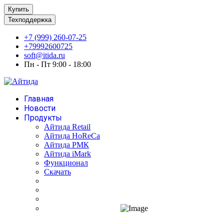
Купить
Техподдержка
+7 (999) 260-07-25
+79992600725
soft@itida.ru
Пн - Пт 9:00 - 18:00
Главная
Новости
Продукты
Айтида Retail
Айтида HoReCa
Айтида РМК
Айтида iMark
Функционал
Скачать