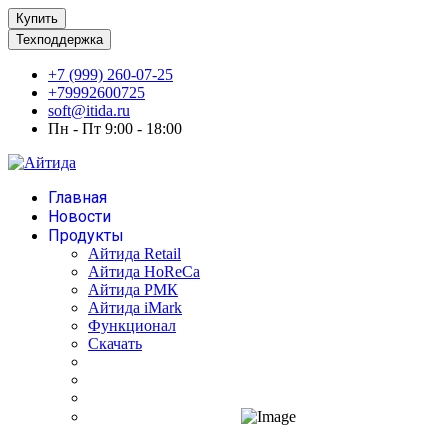
Купить
Техподдержка
+7 (999) 260-07-25
+79992600725
soft@itida.ru
Пн - Пт 9:00 - 18:00
Главная
Новости
Продукты
Айтида Retail
Айтида HoReCa
Айтида РМК
Айтида iMark
Функционал
Скачать