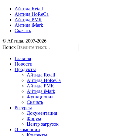
Айтида Retail
Айтида HoReCa
Айтида РМК
Айтида iMark
Скачать
© Айтида, 2007-2026
Поиск
Главная
Новости
Продукты
Айтида Retail
Айтида HoReCa
Айтида РМК
Айтида iMark
Функционал
Скачать
Ресурсы
Документация
Форум
Центр загрузок
О компании
Контакты