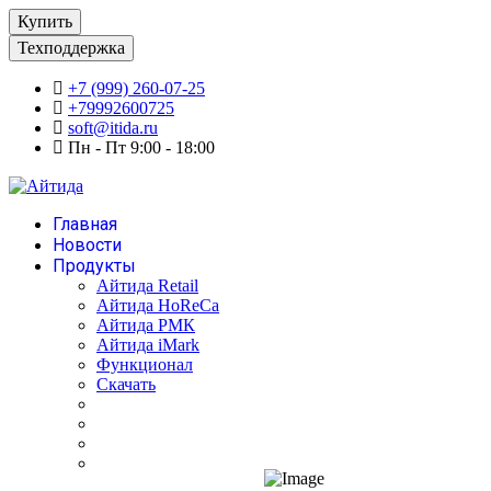
Купить
Техподдержка
+7 (999) 260-07-25
+79992600725
soft@itida.ru
Пн - Пт 9:00 - 18:00
Главная
Новости
Продукты
Айтида Retail
Айтида HoReCa
Айтида РМК
Айтида iMark
Функционал
Скачать