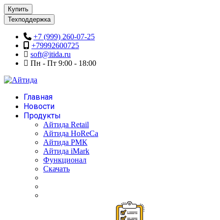
Купить
Техподдержка
+7 (999) 260-07-25
+79992600725
soft@itida.ru
Пн - Пт 9:00 - 18:00
Главная
Новости
Продукты
Айтида Retail
Айтида HoReCa
Айтида РМК
Айтида iMark
Функционал
Скачать