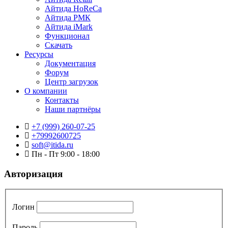
Айтида HoReCa
Айтида РМК
Айтида iMark
Функционал
Скачать
Ресурсы
Документация
Форум
Центр загрузок
О компании
Контакты
Наши партнёры
+7 (999) 260-07-25
+79992600725
soft@itida.ru
Пн - Пт 9:00 - 18:00
Авторизация
Логин
Пароль