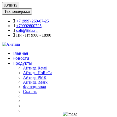
Купить
Техподдержка
+7 (999) 260-07-25
+79992600725
soft@itida.ru
Пн - Пт 9:00 - 18:00
Главная
Новости
Продукты
Айтида Retail
Айтида HoReCa
Айтида РМК
Айтида iMark
Функционал
Скачать